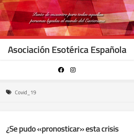
Saltar
al
contenido
Asociación Esotérica Española
Covid_19
¿Se pudo «pronosticar» esta crisis